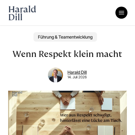
Skip
Menu
to
main
content
Führung & Teamentwicklung
Wenn Respekt klein macht
Harald Dill
14. Juli 2026