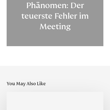
Phänomen: Der
teuerste Fehler im
Meeting
You May Also Like
Menschlichkeit
und
Gerechtigkeit