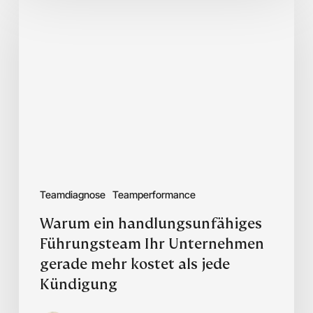
ein
handlungsunfähiges
Führungsteam
Ihr
Unternehmen
gerade
mehr
kostet
als
jede
Kündigung
Teamdiagnose
Teamperformance
Warum ein handlungsunfähiges
Führungsteam Ihr Unternehmen
gerade mehr kostet als jede
Kündigung