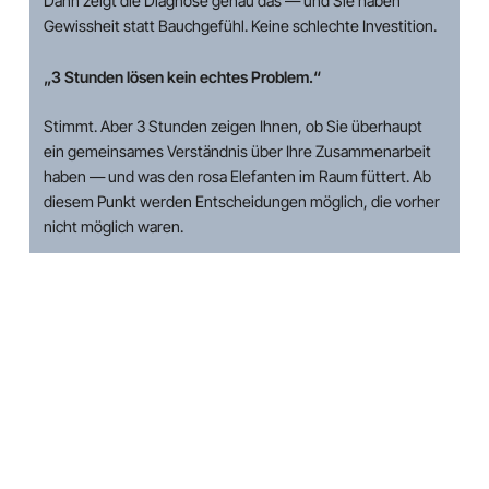
Dann zeigt die Diagnose genau das — und Sie haben
Gewissheit statt Bauchgefühl. Keine schlechte Investition.
„3 Stunden lösen kein echtes Problem.“
Stimmt. Aber 3 Stunden zeigen Ihnen, ob Sie überhaupt
ein gemeinsames Verständnis über Ihre Zusammenarbeit
haben — und was den rosa Elefanten im Raum füttert. Ab
diesem Punkt werden Entscheidungen möglich, die vorher
nicht möglich waren.