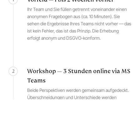
Ihr Team und Sie füllen getrennt voneinander einen
anonymen Fragebogen aus (ca. 10 Minuten). Sie
sehen die Ergebnisse Ihres Teams nicht vorher — das
ist kein Fehler, das ist das Prinzip. Die Erhebung
erfolgt anonym und DSGVO-konform.
Workshop — 3 Stunden online via MS
2
Teams
Beide Perspektiven werden gemeinsam aufgedeckt.
Überschneidungen und Unterschiede werden
sichtbar. Der rosa Elefant betritt den Raum — ruhig,
klar, ohne Drama. Ziel: gemeinsames Verständnis der
Ausgangssituation und die Frage, ob es überhaupt
ein gemeinsames Zielbild gibt.